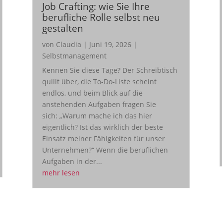
Job Crafting: wie Sie Ihre
berufliche Rolle selbst neu
gestalten
von
Claudia
|
Juni 19, 2026
|
Selbstmanagement
Kennen Sie diese Tage? Der Schreibtisch
quillt über, die To-Do-Liste scheint
endlos, und beim Blick auf die
anstehenden Aufgaben fragen Sie
sich: „Warum mache ich das hier
eigentlich? Ist das wirklich der beste
Einsatz meiner Fähigkeiten für unser
Unternehmen?“ Wenn die beruflichen
Aufgaben in der...
mehr lesen