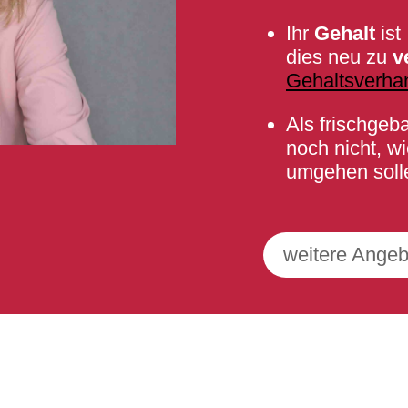
Ihr
Gehalt
ist
dies neu zu
v
Gehaltsverha
Als frischgeb
noch nicht, w
umgehen sol
weitere Angeb