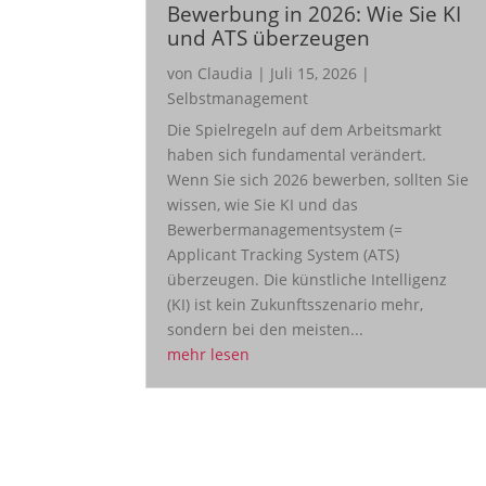
Bewerbung in 2026: Wie Sie KI
und ATS überzeugen
von
Claudia
|
Juli 15, 2026
|
Selbstmanagement
Die Spielregeln auf dem Arbeitsmarkt
haben sich fundamental verändert.
Wenn Sie sich 2026 bewerben, sollten Sie
wissen, wie Sie KI und das
Bewerbermanagementsystem (=
Applicant Tracking System (ATS)
überzeugen. Die künstliche Intelligenz
(KI) ist kein Zukunftsszenario mehr,
sondern bei den meisten...
mehr lesen