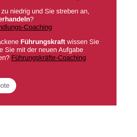
 zu niedrig und Sie streben an,
erhandeln
?
ndlungs-Coaching
ackene
Führungskraft
wissen Sie
ie Sie mit der neuen Aufgabe
len?
Führungskräfte-Coaching
ote