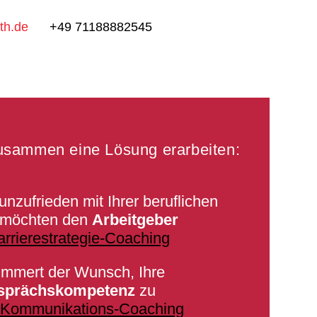
th.de
+49 71188882545
usammen eine Lösung erarbeiten:
unzufrieden mit Ihrer beruflichen
d möchten den
Arbeitgeber
arrierestrategie-Coaching
ummert der Wunsch, Ihre
sprächskompetenz
zu
?
Kommunikations-Coaching