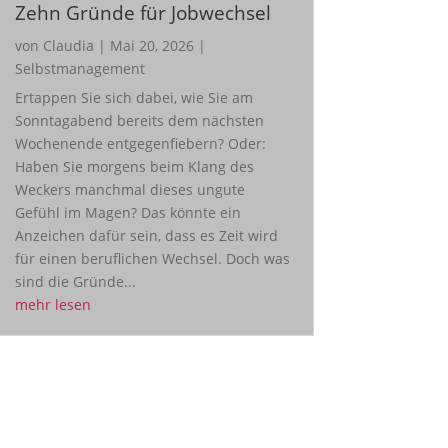
Zehn Gründe für Jobwechsel
von
Claudia
|
Mai 20, 2026
|
Selbstmanagement
Ertappen Sie sich dabei, wie Sie am
Sonntagabend bereits dem nächsten
Wochenende entgegenfiebern? Oder:
Haben Sie morgens beim Klang des
Weckers manchmal dieses ungute
Gefühl im Magen? Das könnte ein
Anzeichen dafür sein, dass es Zeit wird
für einen beruflichen Wechsel. Doch was
sind die Gründe...
mehr lesen